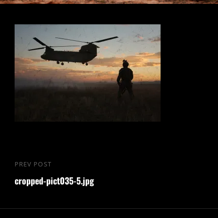
Nawigacja
PREV POST
Previous
wpisu
cropped-pict035-5.jpg
Post