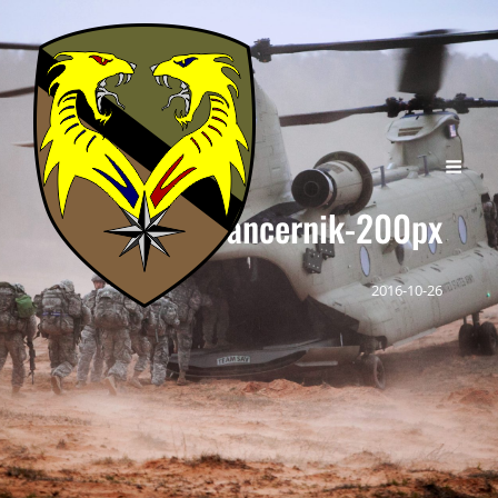
tf5-pancernik-200px
2016-10-26