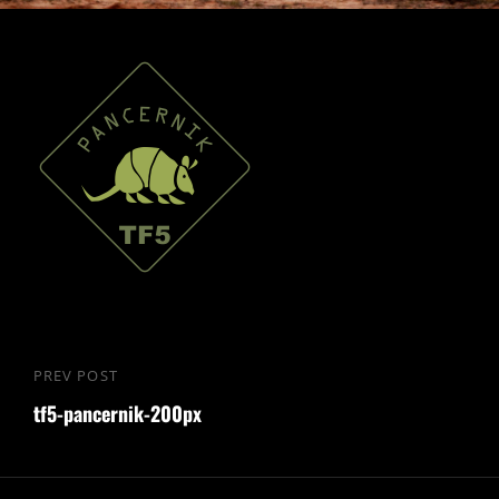
Nawigacja
PREV POST
Previous
wpisu
tf5-pancernik-200px
Post