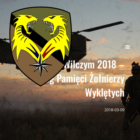
Tropem Wilczym 2018 –
Bieg Pamięci Żołnierzy
Wyklętych
2018-03-09